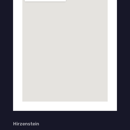
Helsinki/Finnland die
Bronzemedaille im
Ultramehrkampf
|
04.05.2026
|
Leichtathletik
Ein Jahr nach den letzten Ultramehrkampf-
Meisterschaften in Boston/USA fanden in diesem
Jahr die Hallen-Weltmeisterschaften in Helsinki
statt. Der Ultramehrkampf gilt als einer der
härtesten Wettkämpfe überhaupt und verlangt von
den Athleten außergewöhnliche Ausdauer und
Willensstärke. In zwei Tagen kämpften sich die
zahlreichen Athletinnen und Athleten…
WEITERLESEN
Hirzenstein