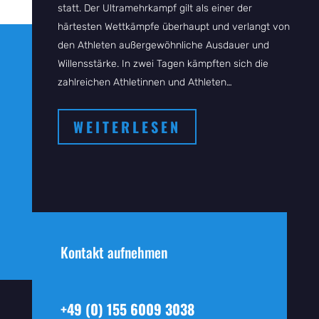
statt. Der Ultramehrkampf gilt als einer der
härtesten Wettkämpfe überhaupt und verlangt von
den Athleten außergewöhnliche Ausdauer und
Willensstärke. In zwei Tagen kämpften sich die
zahlreichen Athletinnen und Athleten…
WEITERLESEN
Stephan König holt sich in
Boston/USA den
Kontakt aufnehmen
Weltmeistertitel im
Ultramehrkampf
+49 (0) 155 6009 3038