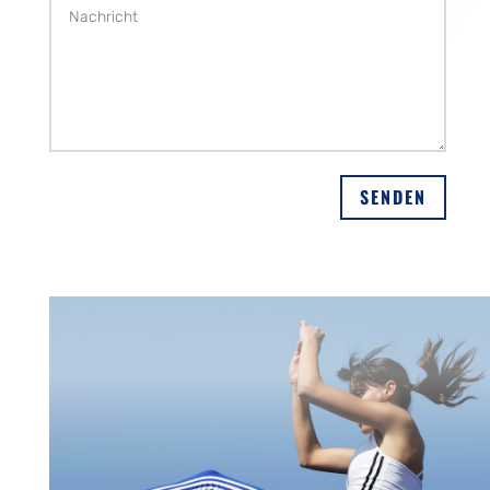
Stephan König holt sich in
Boston/USA den
Weltmeistertitel im
Alternative:
Ultramehrkampf
SENDEN
|
29.10.2025
|
Leichtathletik
Zwei Jahre nach den letzten Ultramehrkampf-
Meisterschaften fanden in diesem Jahr die
Weltmeisterschaften im französischen Besançon
statt. In zwei Tagen kämpften sich die zahlreichen
Athletinnen und Athleten durch die 20 Disziplinen,
dem doppelten Zehnkampf. Den Athleten bot sich
ein sehr gut organisierter Wettkampf durch die
UCAF.„Mein…