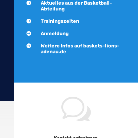
Aktuelles aus der Basketball-

Abteilung
Trainingszeiten

Anmeldung

Weitere Infos auf baskets-lions-

adenau.de
w