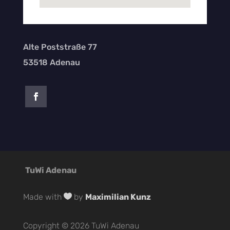
Alte Poststraße 77
53518 Adenau
TuWi Adenau
Made with

by
Maximilian Kunz
Copyright © 2026 TuWi Adenau